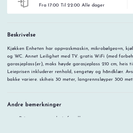
Fra 17:00 Til 22:00 Alle dager
Beskrivelse
Kjøkken Enheten har oppvaskmaskin, mikrobølgeovn, kjøl
og WC. Annet Leilighet med TV. gratis WiFi (med forbeho
garasjeplass(er), maks høyde garasjeplass 210 cm, heis til
Leieprisen inkluderer renhold, sengetøy og håndklær. Av
bakke variere. skiheis 30 meter, langrennsløyper 300 met
Andre bemerkninger
Prisen er en totalpris for alle.
Det er viktig at korrekt antall personer legges inn 