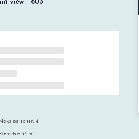
in view - 603
Maks personer: 4
2
Størrelse: 33 m