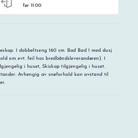
før 11:00
eskap. 1 dobbeltseng 160 cm. Bad Bad 1 med dusj
ld om evt. feil hos bredbåndsleverandøren). 1
gjengelig i huset, Skiskap tilgjengelig i huset.
stander: Avhengig av snøforhold kan avstand til
er.
NOK
0000
Totalt
Prisspesifikasjon
i bookingen.