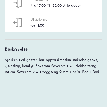
Fra 17:00 Til 22:00 Alle dager
Utsjekking
før 11:00
Beskrivelse
Kjøkken Leiligheten har oppvaskmaskin, mikrobølgeovn,
NOK
0
Totalt
Søk pris og ledig kapasitet
kjøleskap, komfyr. Soverom Soverom 1 = 1 dobbeltseng
Prisspesifikasjon
160cm. Soverom 2 = 1 veggseng 90cm + sofa. Bad 1 Bad
med dusj og WC. Annet Stue med TV. 1 garasjeplass(er),
maks høyde garasjeplass 220 cm,tilgang til elbillader
med type 2-uttak mot betaling, heis tilgjengelig i huset,
Skiskap tilgjengelig i huset. Tilgang til gratis WiFi (med
forbehold om mulige feil hos bredbåndsleverandøren).