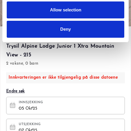
Allow selection
Vis alle bilder
Deny
Søn 05 Okt'25 - Tir 07 Okt'25
Trysil Alpine Lodge Junior 1 Xtra Mountain
View - 215
2 voksne, 0 barn
Innkvarteringen er ikke tilgjengelig på disse datoene
Endre søk
INNSJEKKING
05
Okt'25
UTSJEKKING
07
Okt'25