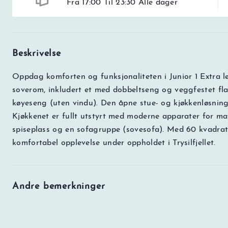
Fra 17:00 Til 23:30 Alle dager
Beskrivelse
Oppdag komforten og funksjonaliteten i Junior 1 Extra le
soverom, inkludert et med dobbeltseng og veggfestet fl
køyeseng (uten vindu). Den åpne stue- og kjøkkenløsnin
Kjøkkenet er fullt utstyrt med moderne apparater for mat
spiseplass og en sofagruppe (sovesofa). Med 60 kvadratm
komfortabel opplevelse under oppholdet i Trysilfjellet.
Andre bemerkninger
Prisen er en totalpris for alle.
Det er viktig at korrekt antall personer legges inn 