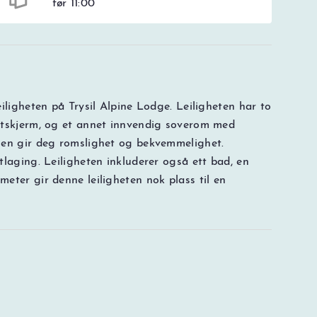
før 11:00
iligheten på Trysil Alpine Lodge. Leiligheten har to
atskjerm, og et annet innvendig soverom med
gen gir deg romslighet og bekvemmelighet.
laging. Leiligheten inkluderer også ett bad, en
eter gir denne leiligheten nok plass til en
NOK
0
Totalt
Søk pris og l
Prisspesifikasjon
i bookingen.