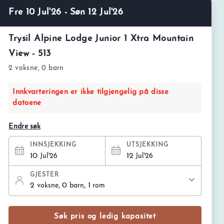
Fre 10 Jul'26 - Søn 12 Jul'26
Trysil Alpine Lodge Junior 1 Xtra Mountain
View - 513
2 voksne, 0 barn
Innkvarteringen er ikke tilgjengelig på disse
datoene
Endre søk
INNSJEKKING
UTSJEKKING
10
12
Jul'26
Jul'26
GJESTER
2
, 0
, 1
voksne
barn
rom
Søk pris og ledig kapasitet