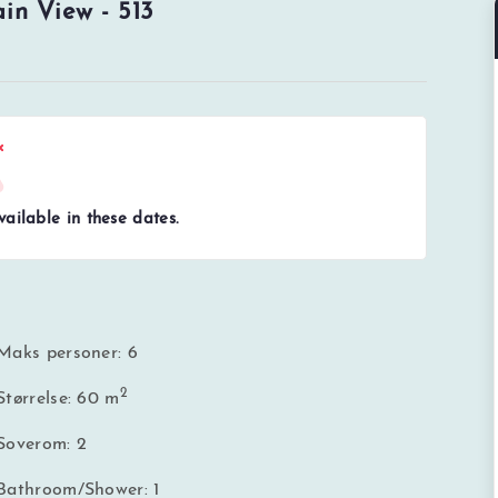
ain View - 513
ailable in these dates.
Maks personer: 6
2
Størrelse: 60 m
Soverom: 2
Bathroom/Shower: 1