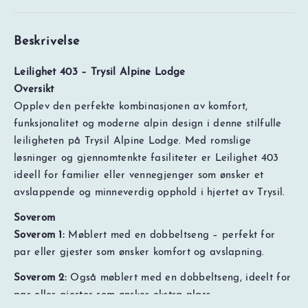
Beskrivelse
Leilighet 403 – Trysil Alpine Lodge
Oversikt
Opplev den perfekte kombinasjonen av komfort,
funksjonalitet og moderne alpin design i denne stilfulle
leiligheten på Trysil Alpine Lodge. Med romslige
løsninger og gjennomtenkte fasiliteter er Leilighet 403
ideell for familier eller vennegjenger som ønsker et
avslappende og minneverdig opphold i hjertet av Trysil.
Soverom
Soverom 1:
Møblert med en dobbeltseng – perfekt for
par eller gjester som ønsker komfort og avslapning.
NOK
0
Totalt
Søk pris og ledig kapasitet
Prisspesifikasjon
Soverom 2:
Også møblert med en dobbeltseng, ideelt for
par eller gjester som ønsker ekstra plass.