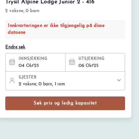
Trysil Alpine Lodge Junior 2 - 416
2 voksne, 0 barn
Innkvarteringen er ikke tilgjengelig på disse
datoene
Endre søk
INNSJEKKING
UTSJEKKING
04
06
Okt'25
Okt'25
GJESTER
2
, 0
, 1
voksne
barn
rom
Søk pris og ledig kapasitet