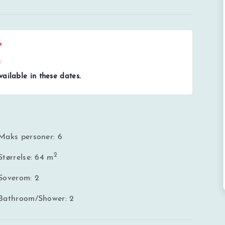
ailable in these dates.
Maks personer: 6
2
Størrelse: 64 m
Soverom: 2
Bathroom/Shower: 2