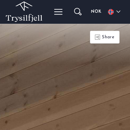
NOK
Share