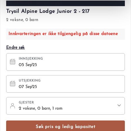
Fre 05 Sep'25 - Søn 07 Sep'25
Trysil Alpine Lodge Junior 2 - 217
2 voksne, 0 barn
Innkvarteringen er ikke tilgjengelig på disse datoene
Endre søk
INNSJEKKING
05
Sep'25
UTSJEKKING
07
Sep'25
GJESTER
2
, 0
, 1
voksne
barn
rom
Søk pris og ledig kapasitet