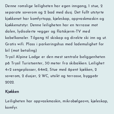
Denne romslige leiligheten har egen inngang, 1 stue, 2
separate soverom og 2 bad med dusj. Det fullt utstyrte
kjøkkenet har komfyrtopp, kjøleskap, oppvaskmaskin og
kjøkkenutstyr. Denne leiligheten har en terrasse mot
dalen, lydisolerte vegger og flatskjerm-TV med
kabelkanaler. Tilgang til skiskap og direkte ski inn og ut.
Gratis wifi. Plass i parkeringshus med lademulighet for
bil (mot betaling)
Trysil Alpine Lodge er den mest sentrale beliggenheten
på Trysil Turistsenter, 30 meter fra skibakken. Leilighet
4+2 sengeplasser, 64m2, Stue med åpent kjøkken, 2
soverom, 2 dusjer, 2 WC, utsikt og terrasse, byggeår
2022.
Kjøkken
NOK
0
Leiligheten har oppvaskmaskin, mikrobølgeovn, kjøleskap,
Totalt
Søk pris og ledig kapasitet
komfyr.
Prisspesifikasjon