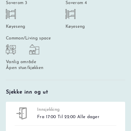
Soverom 3
Soverom 4
Køyeseng
Køyeseng
Common/Living space
Vanlig område
Åpen stue/kjøkken
Sjekke inn og ut
Innsjekking
Fra 17:00 Til 22:00 Alle dager