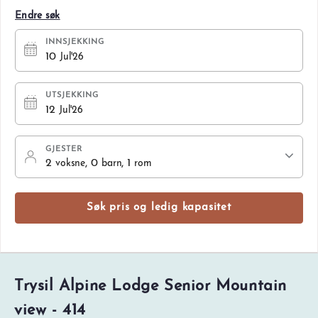
Endre søk
INNSJEKKING
10
Jul'26
UTSJEKKING
12
Jul'26
GJESTER
2
, 0
, 1
voksne
barn
rom
Søk pris og ledig kapasitet
Trysil Alpine Lodge Senior Mountain
view - 414