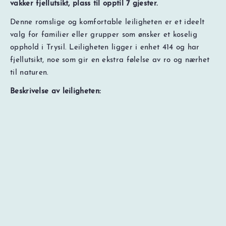
vakker fjellutsikt, plass til opptil 7 gjester.
Denne romslige og komfortable leiligheten er et ideelt
valg for familier eller grupper som ønsker et koselig
opphold i Trysil. Leiligheten ligger i enhet 414 og har
fjellutsikt, noe som gir en ekstra følelse av ro og nærhet
til naturen.
NOK
0
Totalt
Søk pris og ledig kapasitet
Prisspesifikasjon
Beskrivelse av leiligheten:
Stue med åpen kjøkkenløsning, som gir god plass til
samvær og avslapning etter en aktiv dag.
Soverom 1 med dobbeltseng, egnet for opptil to
gjester.
Soverom 2 med dobbeltseng, egnet for opptil to
gjester.
Soverom 3 med familiekøyeseng, perfekt for barn
eller ekstra gjester, opptil 3 personer.
Bad med dusj og nødvendige fasiliteter.