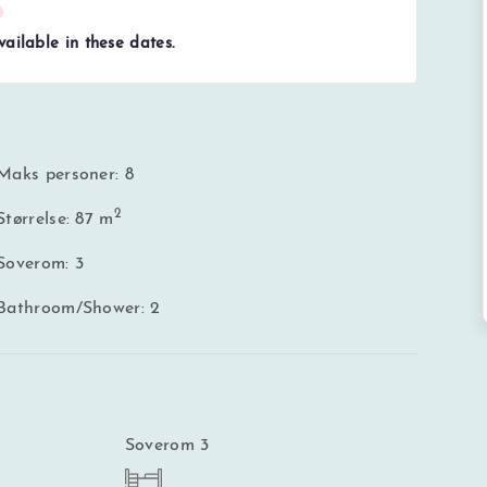
ailable in these dates.
Maks personer: 8
2
Størrelse: 87 m
Soverom: 3
Bathroom/Shower: 2
Soverom 3