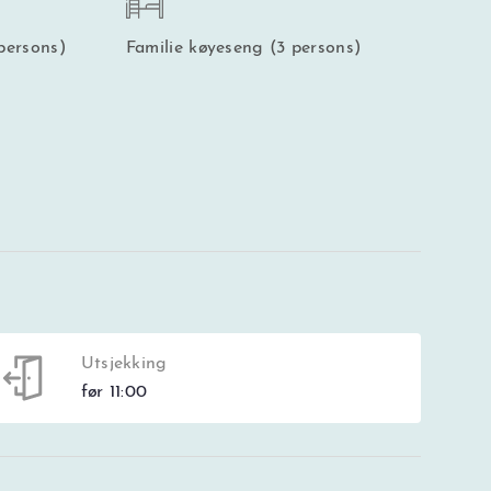
persons)
Familie køyeseng (3 persons)
Utsjekking
før 11:00