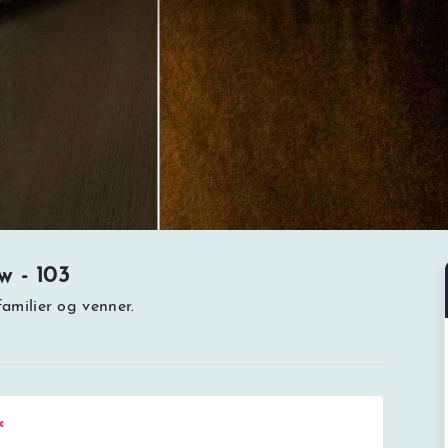
w - 103
familier og venner.