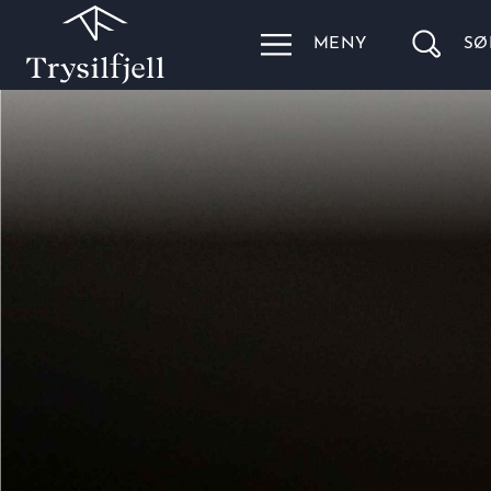
MENY
SØ