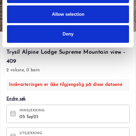
Allow selection
Vis alle bilder
Deny
Fre 05 Sep'25 - Søn 07 Sep'25
Trysil Alpine Lodge Supreme Mountain view -
409
2 voksne, 0 barn
Innkvarteringen er ikke tilgjengelig på disse datoene
Endre søk
INNSJEKKING
05
Sep'25
UTSJEKKING