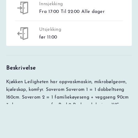
Innsjekking
Fra 17:00 Til 22:00 Alle dager
Utsjekking
før 11:00
Beskrivelse
Kjøkken Leiligheten har oppvaskmaskin, mikrobølgeovn,
NOK
0
Totalt
kjøleskap, komfyr. Soverom Soverom 1 = 1 dobbeltseng
Søk pris og ledig kapasitet
Prisspesifikasjon
160cm. Soverom 2 = 1 familiekøyeseng + veggseng 90cm
3- køyeseng + sovesofa. Bad 2 Bad med dusj og WC.
Annet Stue med TV. 1 garasjeplass(er), maks høyde
garasjeplass 220 cm,tilgang til elbillader med type 2-
uttak mot betaling, heis tilgjengelig i huset, Skiskap
tilgjengelig i huset. Tilgang til gratis WiFi (med