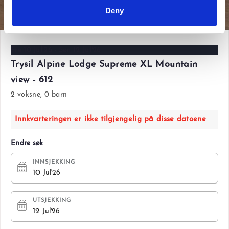
Vis alle bilder
Deny
Fre 10 Jul'26 - Søn 12 Jul'26
Trysil Alpine Lodge Supreme XL Mountain
view - 612
2 voksne, 0 barn
Innkvarteringen er ikke tilgjengelig på disse datoene
Endre søk
INNSJEKKING
10
Jul'26
UTSJEKKING
12
Jul'26