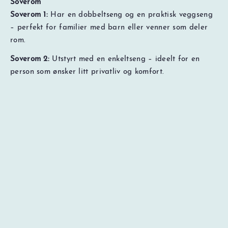
Soverom
Soverom 1:
Har en dobbeltseng og en praktisk veggseng
– perfekt for familier med barn eller venner som deler
rom.
NOK
0
Totalt
Soverom 2:
Utstyrt med en enkeltseng – ideelt for en
Søk pris og ledig kapasitet
Prisspesifikasjon
person som ønsker litt privatliv og komfort.
Soverom 3:
Møblert med en dobbeltseng, perfekt for par
eller gjester som ønsker en god natts søvn.
Stue og kjøkken
Den åpne planløsningen gir en varm og innbydende
atmosfære der man kan slappe av etter en dag i fjellet.
Stue:
Utstyrt med en komfortabel sofa og TV – perfekt
for rolige kvelder.
Spiseplass:
Et spisebord med god plass for felles
måltider og hyggelige stunder.