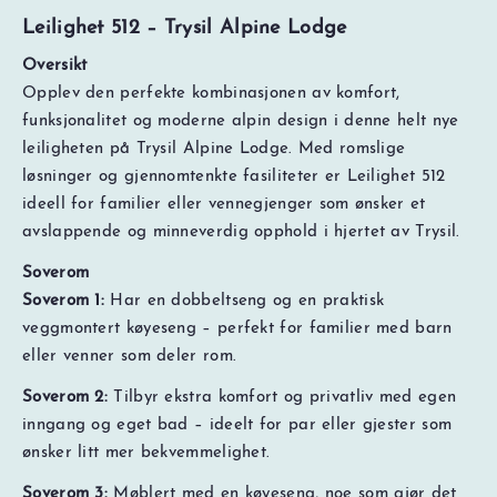
Leilighet 512 – Trysil Alpine Lodge
Oversikt
Opplev den perfekte kombinasjonen av komfort,
funksjonalitet og moderne alpin design i denne helt nye
leiligheten på Trysil Alpine Lodge. Med romslige
løsninger og gjennomtenkte fasiliteter er Leilighet 512
ideell for familier eller vennegjenger som ønsker et
avslappende og minneverdig opphold i hjertet av Trysil.
Soverom
Soverom 1:
Har en dobbeltseng og en praktisk
veggmontert køyeseng – perfekt for familier med barn
eller venner som deler rom.
Soverom 2:
Tilbyr ekstra komfort og privatliv med egen
inngang og eget bad – ideelt for par eller gjester som
ønsker litt mer bekvemmelighet.
Soverom 3:
Møblert med en køyeseng, noe som gjør det