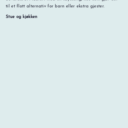
NOK
0
til et flott alternativ for barn eller ekstra gjester.
Totalt
Søk pris og ledig kapasitet
Prisspesifikasjon
Stue og kjøkken
Den åpne planløsningen skaper en varm og innbydende
atmosfære der man kan slappe av etter en dag i fjellet.
Stue:
Utstyrt med en komfortabel sovesofa og TV –
perfekt for rolige kvelder eller for å huse ekstra gjester.
Spiseplass:
Et stort spisebord gir god plass til felles
måltider og hyggelige sammenkomster.
Kjøkken:
Fullt utstyrt med moderne hvitevarer og alt
nødvendig kjøkkenutstyr for å tilberede deilige
hjemmelagde måltider.
Design og atmosfære
Leilighet 512 er smakfullt innredet med moderne møbler
og materialer av høy kvalitet, som skaper en koselig, men
samtidig moderne alpin atmosfære. Det er det perfekte