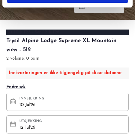
Vis alle bilder
Fre 10 Jul'26 - Søn 12 Jul'26
Trysil Alpine Lodge Supreme XL Mountain
view - 512
2 voksne, 0 barn
Innkvarteringen er ikke tilgjengelig på disse datoene
Endre søk
INNSJEKKING
10
Jul'26
UTSJEKKING
12
Jul'26