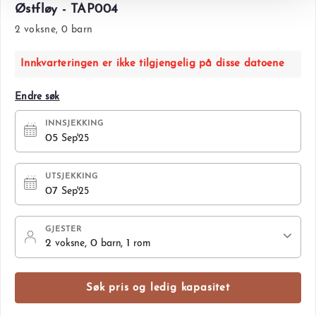
Østfløy - TAP004
2 voksne, 0 barn
Innkvarteringen er ikke tilgjengelig på disse datoene
Endre søk
INNSJEKKING
05
Sep'25
UTSJEKKING
07
Sep'25
GJESTER
2
, 0
, 1
voksne
barn
rom
Søk pris og ledig kapasitet