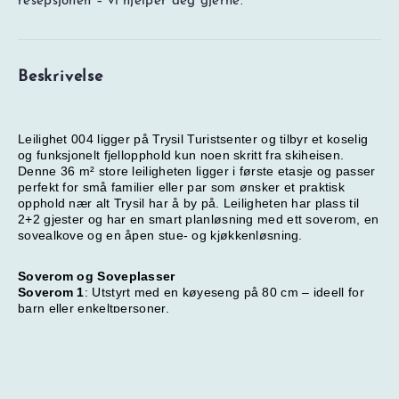
resepsjonen – vi hjelper deg gjerne.
Beskrivelse
Leilighet 004 ligger på Trysil Turistsenter og tilbyr et koselig
og funksjonelt fjellopphold kun noen skritt fra skiheisen.
Denne 36 m² store leiligheten ligger i første etasje og passer
perfekt for små familier eller par som ønsker et praktisk
opphold nær alt Trysil har å by på. Leiligheten har plass til
2+2 gjester og har en smart planløsning med ett soverom, en
sovealkove og en åpen stue- og kjøkkenløsning.
NOK
0
Totalt
Soverom og Soveplasser
Søk pris og ledig kapasitet
Prisspesifikasjon
Soverom 1
: Utstyrt med en køyeseng på 80 cm – ideell for
barn eller enkeltpersoner.
Alkove
: Har en dobbeltseng på 160 cm (merk: alkoven har
ikke vindu) – perfekt for par som ønsker en lun og koselig
soveplass.
Bad
: Utstyrt med dusj og toalett.