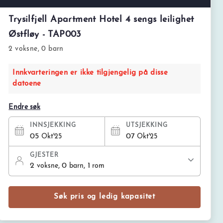
Trysilfjell Apartment Hotel 4 sengs leilighet
Østfløy - TAP003
2 voksne, 0 barn
Innkvarteringen er ikke tilgjengelig på disse
datoene
Endre søk
INNSJEKKING
UTSJEKKING
05
07
Okt'25
Okt'25
GJESTER
2
, 0
, 1
voksne
barn
rom
Søk pris og ledig kapasitet