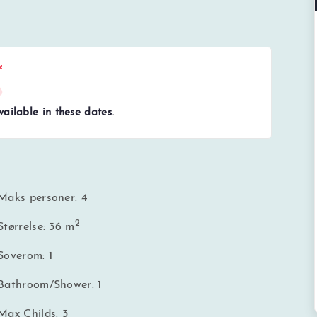
ailable in these dates.
Maks personer: 4
2
Størrelse: 36 m
Soverom: 1
Bathroom/Shower: 1
Max Childs: 3