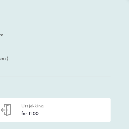
ce
ons)
Utsjekking
før 11:00