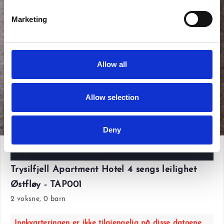
Marketing
Allow all
Allow selection
Vis alle bilder
Deny
Fre 19 Jun'26 - Søn 28 Jun'26
Trysilfjell Apartment Hotel 4 sengs leilighet
Østfløy - TAP001
2 voksne, 0 barn
Innkvarteringen er ikke tilgjengelig på disse datoene