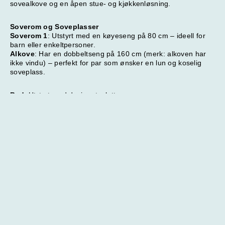
sovealkove og en åpen stue- og kjøkkenløsning.
Soverom og Soveplasser
Soverom 1
: Utstyrt med en køyeseng på 80 cm – ideell for
barn eller enkeltpersoner.
Alkove
: Har en dobbeltseng på 160 cm (merk: alkoven har
ikke vindu) – perfekt for par som ønsker en lun og koselig
NOK
0
Totalt
soveplass.
Søk pris og ledig kapasitet
Prisspesifikasjon
Bad
: Utstyrt med dusj og toalett.
Stue og Kjøkken
Stue
: Komfortabel sittegruppe med TV og gratis Wi-Fi . Det
finnes også et tørkeskap for vått skiutstyr og klær.
Kjøkken
: Fullt utstyrt med:
Oppvaskmaskin
Mikrobølgeovn
Kjøleskap
Fryser
Avstander