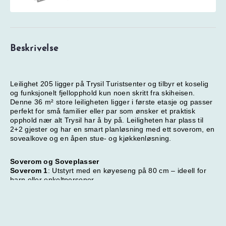
Beskrivelse
Leilighet 205 ligger på Trysil Turistsenter og tilbyr et koselig
og funksjonelt fjellopphold kun noen skritt fra skiheisen.
Denne 36 m² store leiligheten ligger i første etasje og passer
perfekt for små familier eller par som ønsker et praktisk
opphold nær alt Trysil har å by på. Leiligheten har plass til
2+2 gjester og har en smart planløsning med ett soverom, en
sovealkove og en åpen stue- og kjøkkenløsning.
NOK
0
Totalt
Søk pris og ledig kapasitet
Soverom og Soveplasser
Prisspesifikasjon
Soverom 1
: Utstyrt med en køyeseng på 80 cm – ideell for
barn eller enkeltpersoner.
Alkove
: Har en dobbeltseng på 160 cm (merk: alkoven har
ikke vindu) – perfekt for par som ønsker en lun og koselig
soveplass.