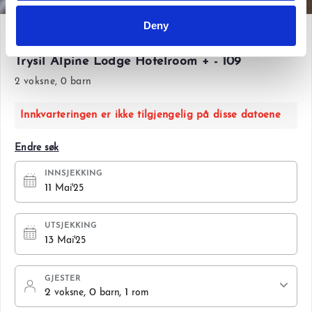
Deny
Søn 11 Mai'25 - Tir 13 Mai'25
Trysil Alpine Lodge Hotelroom + - 109
2 voksne, 0 barn
Innkvarteringen er ikke tilgjengelig på disse datoene
Endre søk
INNSJEKKING
11
Mai'25
UTSJEKKING
13
Mai'25
GJESTER
2
, 0
, 1
voksne
barn
rom