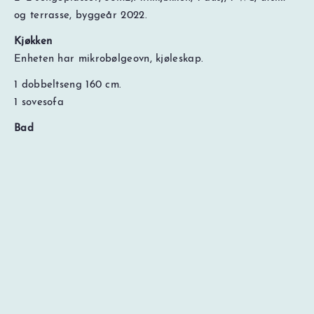
og terrasse, byggeår 2022.
Kjøkken
Enheten har mikrobølgeovn, kjøleskap.
1 dobbeltseng 160 cm.
NOK
0
Totalt
1 sovesofa
Søk pris og ledig kapasitet
Prisspesifikasjon
Bad
Bad 1 med dusj og WC.
Annet
Leilighet med TV. gratis WiFi (med forbehold om evt.
feil hos bredbåndsleverandøren).
1 garasjeplass(er), maks høyde garasjeplass 210 cm, heis
tilgjengelig i huset, Skiskap tilgjengelig i huset.
Ferdig pålagt seng og håndklær. Sluttrengjøring er
inkludert.
Avstander:
Avhengig av snøforhold kan avstand til bakke